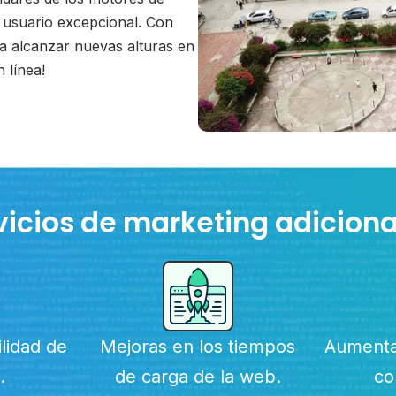
 usuario excepcional. Con
 a alcanzar nuevas alturas en
 línea!
rvicios de marketing adiciona
ilidad de
Mejoras en los tiempos
Aumentar
.
de carga de la web.
co