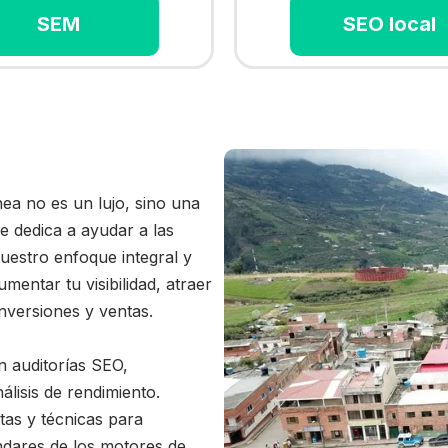
SEM
SEO local
ínea no es un lujo, sino una
e dedica a ayudar a las
uestro enfoque integral y
entar tu visibilidad, atraer
onversiones y ventas.
 auditorías SEO,
lisis de rendimiento.
tas y técnicas para
ndares de los motores de