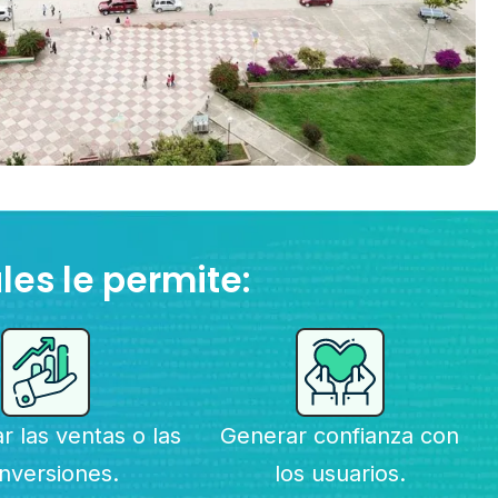
les le permite:
 las ventas o las
Generar confianza con
nversiones.
los usuarios.