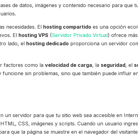
ases de datos, imágenes y contenido necesario para que tu
suarios.
tas necesidades. El
hosting compartido
es una opción econ
evos. El
hosting VPS
(
Servidor Privado Virtual
) ofrece más
tro lado, el
hosting dedicado
proporciona un servidor comp
r factores como la
velocidad de carga
, la
seguridad
, el
s
y funcione sin problemas, sino que también puede influir en
n un servidor para que tu sitio web sea accesible en Inte
 HTML, CSS, imágenes y scripts. Cuando un usuario ingresa 
para que la página se muestre en el navegador del visitante